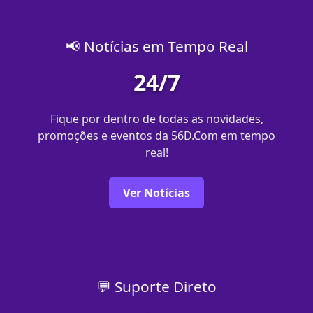
📢 Notícias em Tempo Real
24/7
Fique por dentro de todas as novidades,
promoções e eventos da 56D.Com em tempo
real!
Ver Notícias
💬 Suporte Direto