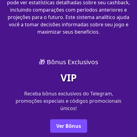
pode ver estatísticas detalhadas sobre seu cashback,
incluindo comparações com períodos anteriores e
projeções para o futuro. Este sistema analítico ajuda
você a tomar decisões informadas sobre seu jogo e
maximizar seus benefícios.
🎁 Bônus Exclusivos
VIP
Receba bônus exclusivos do Telegram,
promoções especiais e códigos promocionais
únicos!
Ver Bônus