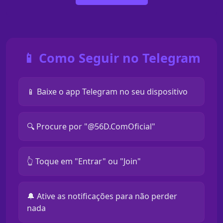
📱 Como Seguir no Telegram
📱 Baixe o app Telegram no seu dispositivo
🔍 Procure por "@56D.ComOficial"
👆 Toque em "Entrar" ou "Join"
🔔 Ative as notificações para não perder
nada