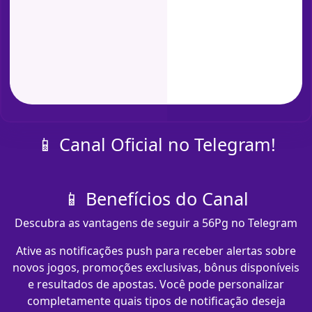
📱 Canal Oficial no Telegram!
📱 Benefícios do Canal
Descubra as vantagens de seguir a 56Pg no Telegram
Ative as notificações push para receber alertas sobre
novos jogos, promoções exclusivas, bônus disponíveis
e resultados de apostas. Você pode personalizar
completamente quais tipos de notificação deseja