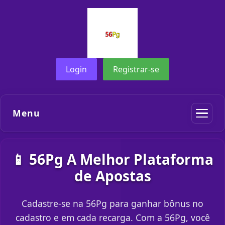
Login
Registrar-se
Menu
📱 56Pg A Melhor Plataforma
de Apostas
Cadastre-se na 56Pg para ganhar bônus no
cadastro e em cada recarga. Com a 56Pg, você