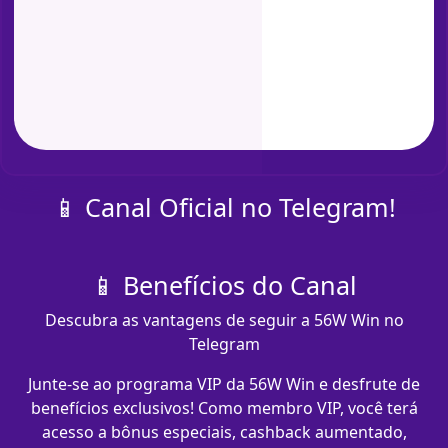
📱 Canal Oficial no Telegram!
📱 Benefícios do Canal
Descubra as vantagens de seguir a 56W Win no
Telegram
Junte-se ao programa VIP da 56W Win e desfrute de
benefícios exclusivos! Como membro VIP, você terá
acesso a bônus especiais, cashback aumentado,