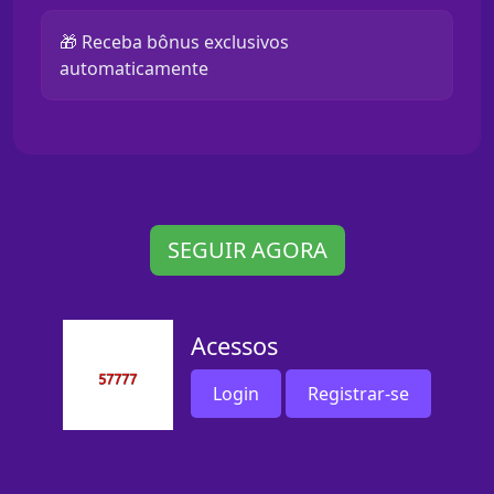
🎁 Receba bônus exclusivos
automaticamente
SEGUIR AGORA
Acessos
Login
Registrar-se