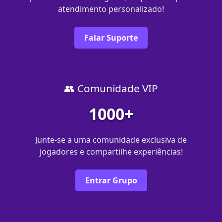
atendimento personalizado!
Falar Suporte
👥 Comunidade VIP
1000+
Junte-se a uma comunidade exclusiva de
jogadores e compartilhe experiências!
Entrar Grupo