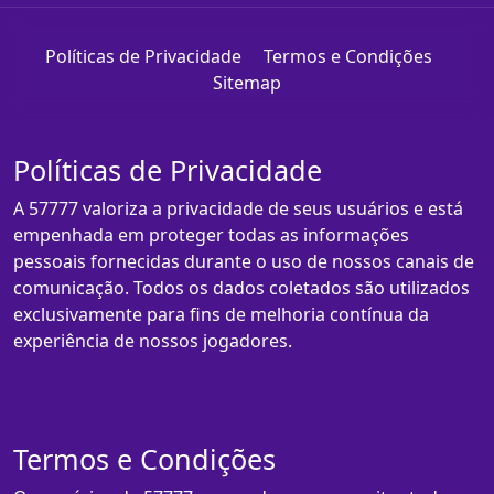
Políticas de Privacidade
Termos e Condições
Sitemap
Políticas de Privacidade
A 57777 valoriza a privacidade de seus usuários e está
empenhada em proteger todas as informações
pessoais fornecidas durante o uso de nossos canais de
comunicação. Todos os dados coletados são utilizados
exclusivamente para fins de melhoria contínua da
experiência de nossos jogadores.
Termos e Condições