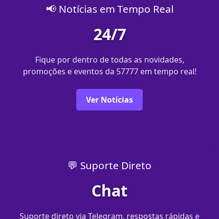
📢 Notícias em Tempo Real
24/7
Fique por dentro de todas as novidades,
promoções e eventos da 57777 em tempo real!
Ver Notícias
💬 Suporte Direto
Chat
Suporte direto via Telegram, respostas rápidas e