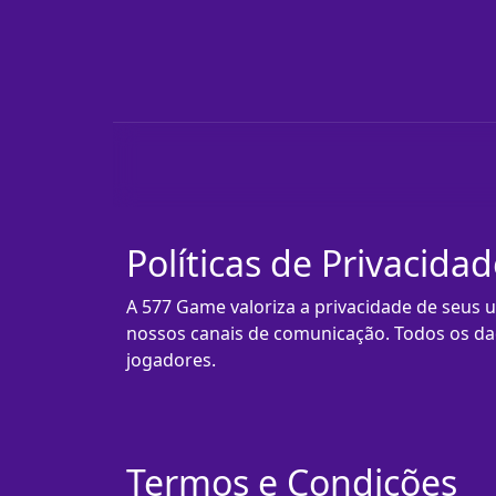
Políticas de Privacida
A 577 Game valoriza a privacidade de seus
nossos canais de comunicação. Todos os dad
jogadores.
Termos e Condições