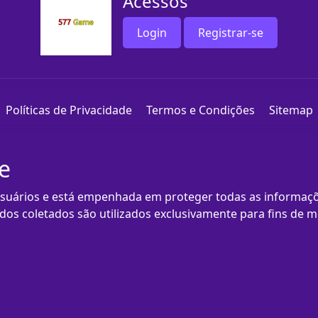
Acessos
Login
Registrar-se
Políticas de Privacidade
Termos e Condições
Sitemap
de
 usuários e está empenhada em proteger todas as informaçõ
os coletados são utilizados exclusivamente para fins de m