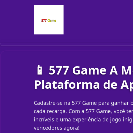
📱 577 Game A M
Plataforma de A
Cadastre-se na 577 Game para ganhar 
cada recarga. Com a 577 Game, você t
incríveis e uma experiência de jogo inig
vencedores agora!