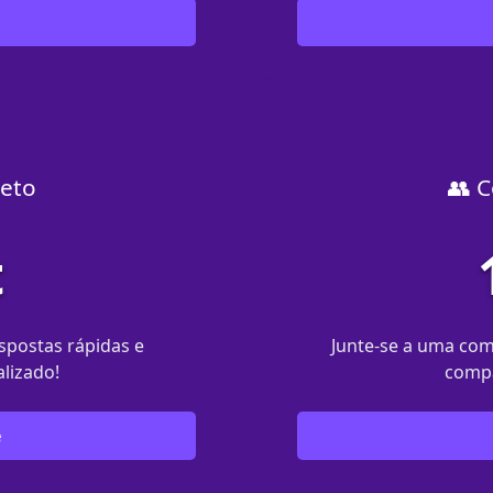
reto
👥 
t
espostas rápidas e
Junte-se a uma com
lizado!
compa
e