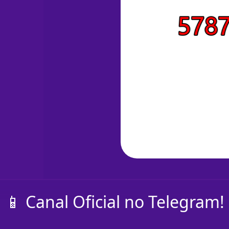
📱 Canal Oficial no Telegram!