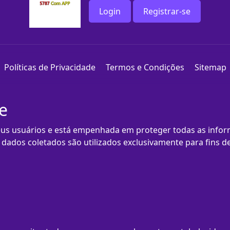
Login
Registrar-se
Políticas de Privacidade
Termos e Condições
Sitemap
de
seus usuários e está empenhada em proteger todas as infor
dados coletados são utilizados exclusivamente para fins d