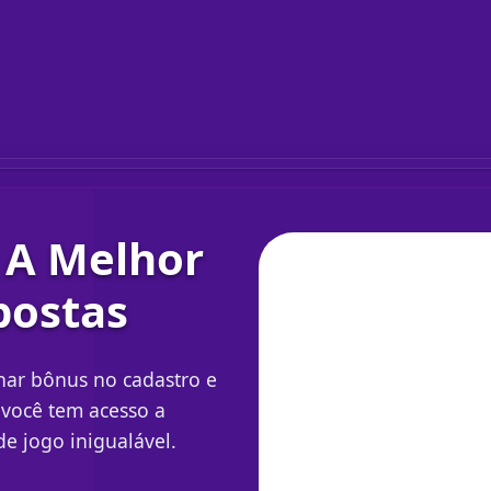
 A Melhor
postas
ar bônus no cadastro e
você tem acesso a
e jogo inigualável.