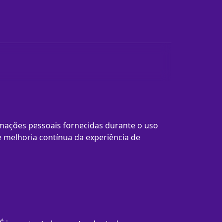
mações pessoais fornecidas durante o uso
e melhoria contínua da experiência de