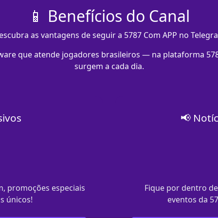
📱 Benefícios do Canal
escubra as vantagens de seguir a 5787 Com APP no Telegr
re que atende jogadores brasileiros — na plataforma 578
surgem a cada dia.
sivos
📢 Notí
m, promoções especiais
Fique por dentro d
s únicos!
eventos da 5