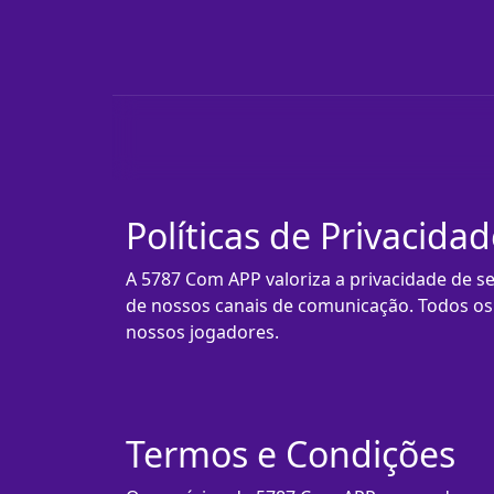
Políticas de Privacida
A 5787 Com APP valoriza a privacidade de 
de nossos canais de comunicação. Todos os 
nossos jogadores.
Termos e Condições