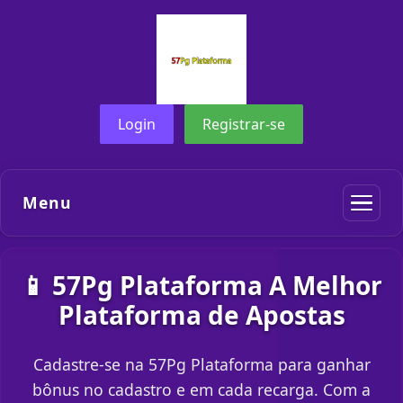
Login
Registrar-se
Menu
📱 57Pg Plataforma A Melhor
Plataforma de Apostas
Cadastre-se na 57Pg Plataforma para ganhar
bônus no cadastro e em cada recarga. Com a