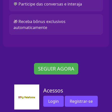
💬 Participe das conversas e interaja
🎁 Receba bônus exclusivos
automaticamente
SEGUIR AGORA
Acessos
Login
Registrar-se