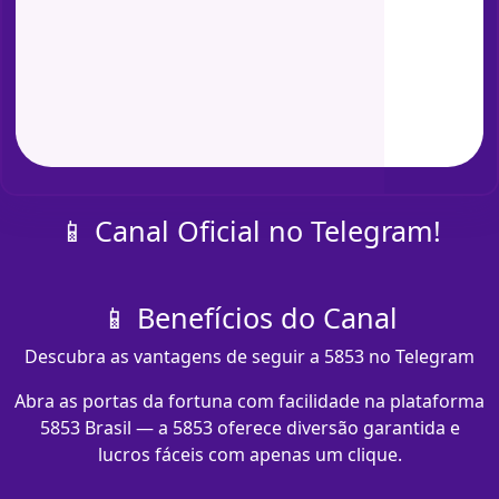
📱 Canal Oficial no Telegram!
📱 Benefícios do Canal
Descubra as vantagens de seguir a 5853 no Telegram
Abra as portas da fortuna com facilidade na plataforma
5853 Brasil — a 5853 oferece diversão garantida e
lucros fáceis com apenas um clique.