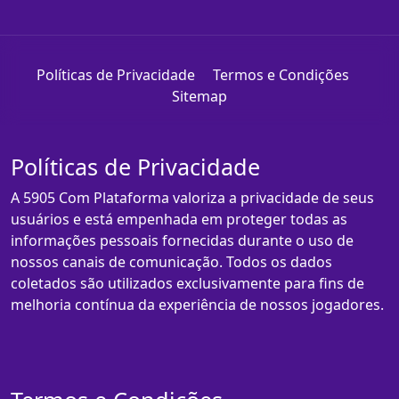
Políticas de Privacidade
Termos e Condições
Sitemap
Políticas de Privacidade
A 5905 Com Plataforma valoriza a privacidade de seus
usuários e está empenhada em proteger todas as
informações pessoais fornecidas durante o uso de
nossos canais de comunicação. Todos os dados
coletados são utilizados exclusivamente para fins de
melhoria contínua da experiência de nossos jogadores.