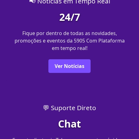
📢 Notícias em Tempo Real
24/7
Fique por dentro de todas as novidades,
promoções e eventos da 5905 Com Plataforma
em tempo real!
Ver Notícias
💬 Suporte Direto
Chat