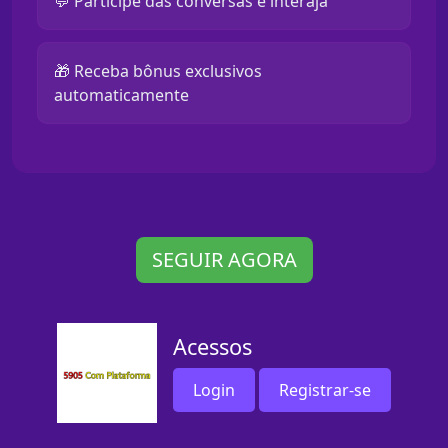
💬 Participe das conversas e interaja
🎁 Receba bônus exclusivos
automaticamente
SEGUIR AGORA
Acessos
Login
Registrar-se