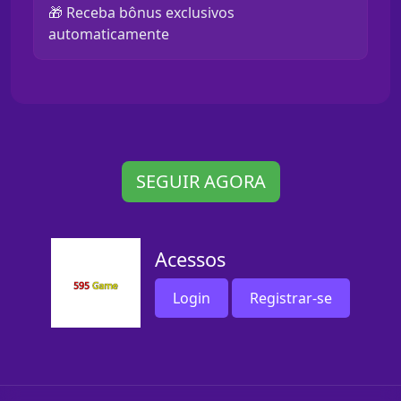
🎁 Receba bônus exclusivos
automaticamente
SEGUIR AGORA
Acessos
Login
Registrar-se