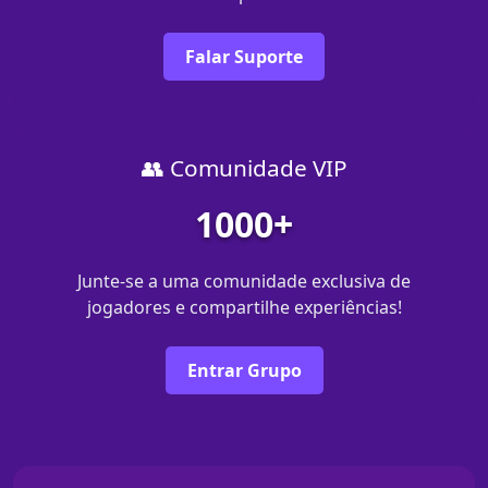
Falar Suporte
👥 Comunidade VIP
1000+
Junte-se a uma comunidade exclusiva de
jogadores e compartilhe experiências!
Entrar Grupo