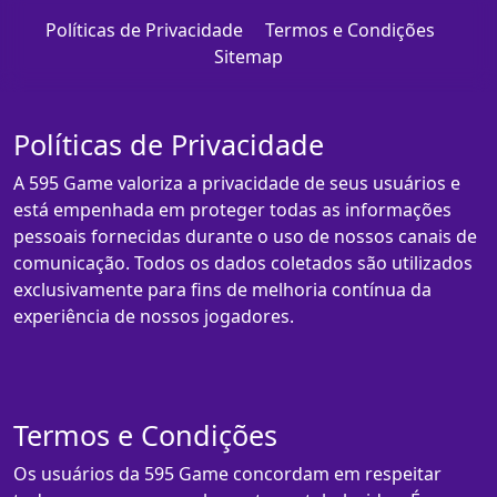
Políticas de Privacidade
Termos e Condições
Sitemap
Políticas de Privacidade
A 595 Game valoriza a privacidade de seus usuários e
está empenhada em proteger todas as informações
pessoais fornecidas durante o uso de nossos canais de
comunicação. Todos os dados coletados são utilizados
exclusivamente para fins de melhoria contínua da
experiência de nossos jogadores.
Termos e Condições
Os usuários da 595 Game concordam em respeitar