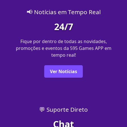
📢 Notícias em Tempo Real
24/7
Fique por dentro de todas as novidades,
promoções e eventos da 595 Games APP em
tempo real!
Ver Notícias
💬 Suporte Direto
Chat