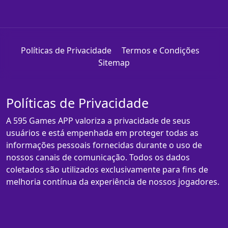
Políticas de Privacidade
Termos e Condições
Sitemap
Políticas de Privacidade
A 595 Games APP valoriza a privacidade de seus
usuários e está empenhada em proteger todas as
informações pessoais fornecidas durante o uso de
nossos canais de comunicação. Todos os dados
coletados são utilizados exclusivamente para fins de
melhoria contínua da experiência de nossos jogadores.