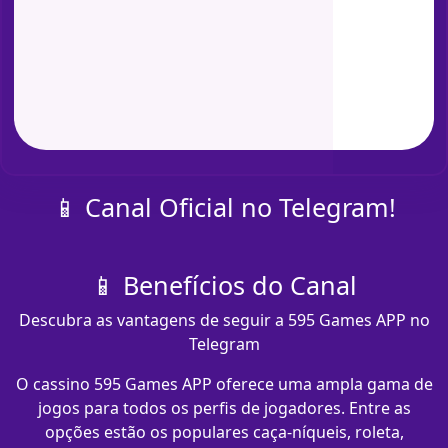
📱 Canal Oficial no Telegram!
📱 Benefícios do Canal
Descubra as vantagens de seguir a 595 Games APP no
Telegram
O cassino 595 Games APP oferece uma ampla gama de
jogos para todos os perfis de jogadores. Entre as
opções estão os populares caça-níqueis, roleta,