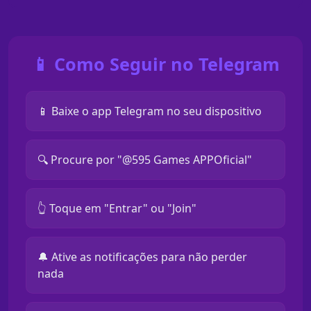
📱 Como Seguir no Telegram
📱 Baixe o app Telegram no seu dispositivo
🔍 Procure por "@595 Games APPOficial"
👆 Toque em "Entrar" ou "Join"
🔔 Ative as notificações para não perder
nada