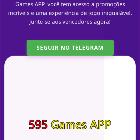
Games APP, você tem acesso a promoções
incríveis e uma experiência de jogo inigualável.
Junte-se aos vencedores agora!
SEGUIR NO TELEGRAM