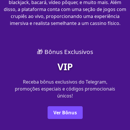
blackjack, bacará, vídeo pôquer, e muito mais. Além
disso, a plataforma conta com uma seção de jogos com
crupiês ao vivo, proporcionando uma experiência
imersiva e realista semelhante a um cassino físico.
🎁 Bônus Exclusivos
VIP
Receba bônus exclusivos do Telegram,
promoções especiais e códigos promocionais
únicos!
Ver Bônus