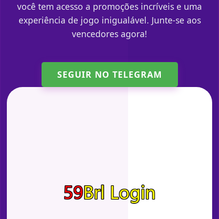
você tem acesso a promoções incríveis e uma
experiência de jogo inigualável. Junte-se aos
vencedores agora!
SEGUIR NO TELEGRAM