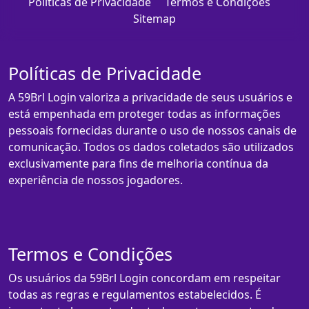
Políticas de Privacidade
Termos e Condições
Sitemap
Políticas de Privacidade
A 59Brl Login valoriza a privacidade de seus usuários e
está empenhada em proteger todas as informações
pessoais fornecidas durante o uso de nossos canais de
comunicação. Todos os dados coletados são utilizados
exclusivamente para fins de melhoria contínua da
experiência de nossos jogadores.
Termos e Condições
Os usuários da 59Brl Login concordam em respeitar
todas as regras e regulamentos estabelecidos. É