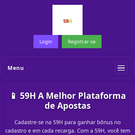
Login
Registrar-se
Menu
📱 59H A Melhor Plataforma
de Apostas
Cadastre-se na 59H para ganhar bônus no
cadastro e em cada recarga. Com a 59H, você tem