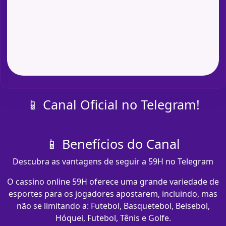
📱 Canal Oficial no Telegram!
📱 Benefícios do Canal
Descubra as vantagens de seguir a 59H no Telegram
O cassino online 59H oferece uma grande variedade de
esportes para os jogadores apostarem, incluindo, mas
não se limitando a: Futebol, Basquetebol, Beisebol,
Hóquei, Futebol, Tênis e Golfe.