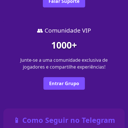
Falar Suporte
👥 Comunidade VIP
1000+
Junte-se a uma comunidade exclusiva de
jogadores e compartilhe experiências!
Entrar Grupo
📱 Como Seguir no Telegram