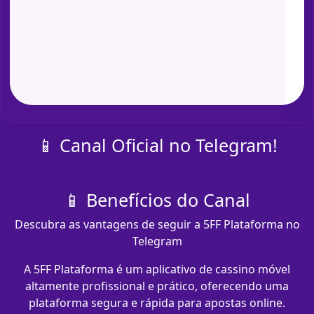
📱 Canal Oficial no Telegram!
📱 Benefícios do Canal
Descubra as vantagens de seguir a 5FF Plataforma no
Telegram
A 5FF Plataforma é um aplicativo de cassino móvel
altamente profissional e prático, oferecendo uma
plataforma segura e rápida para apostas online.