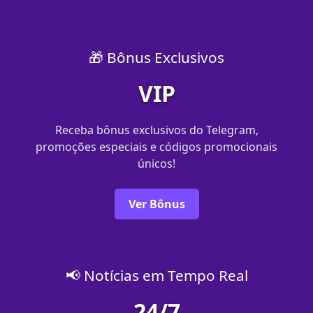
🎁 Bônus Exclusivos
VIP
Receba bônus exclusivos do Telegram,
promoções especiais e códigos promocionais
únicos!
Ver Bônus
📢 Notícias em Tempo Real
24/7