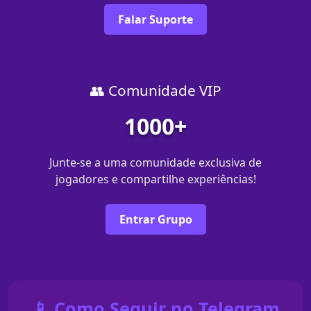
Falar Suporte
👥 Comunidade VIP
1000+
Junte-se a uma comunidade exclusiva de
jogadores e compartilhe experiências!
Entrar Grupo
📱 Como Seguir no Telegram