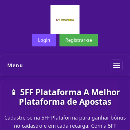
Login
Registrar-se
Menu
📱 5FF Plataforma A Melhor
Plataforma de Apostas
Cadastre-se na 5FF Plataforma para ganhar bônus
no cadastro e em cada recarga. Com a 5FF