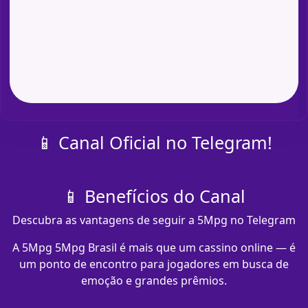
📱 Canal Oficial no Telegram!
📱 Benefícios do Canal
Descubra as vantagens de seguir a 5Mpg no Telegram
A 5Mpg 5Mpg Brasil é mais que um cassino online — é
um ponto de encontro para jogadores em busca de
emoção e grandes prêmios.