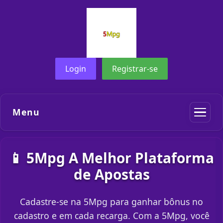
Login
Registrar-se
Menu
📱 5Mpg A Melhor Plataforma
de Apostas
Cadastre-se na 5Mpg para ganhar bônus no
cadastro e em cada recarga. Com a 5Mpg, você