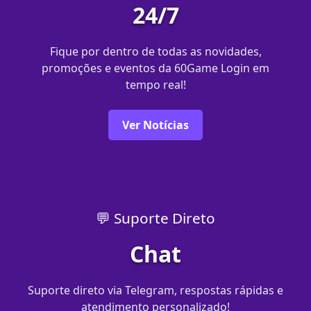
24/7
Fique por dentro de todas as novidades,
promoções e eventos da 60Game Login em
tempo real!
Ver Notícias
💬 Suporte Direto
Chat
Suporte direto via Telegram, respostas rápidas e
atendimento personalizado!