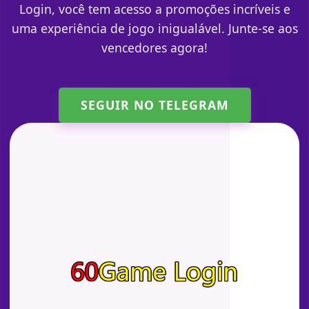
Login, você tem acesso a promoções incríveis e
uma experiência de jogo inigualável. Junte-se aos
vencedores agora!
SEGUIR NO TELEGRAM