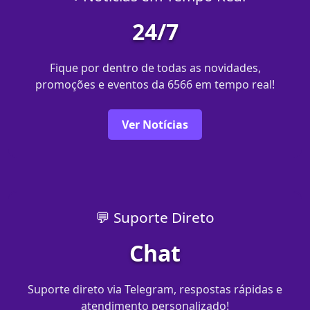
24/7
Fique por dentro de todas as novidades,
promoções e eventos da 6566 em tempo real!
Ver Notícias
💬 Suporte Direto
Chat
Suporte direto via Telegram, respostas rápidas e
atendimento personalizado!