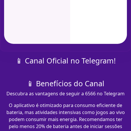
📱 Canal Oficial no Telegram!
📱 Benefícios do Canal
Descubra as vantagens de seguir a 6566 no Telegram
O aplicativo é otimizado para consumo eficiente de
bateria, mas atividades intensivas como jogos ao vivo
podem consumir mais energia. Recomendamos ter
pelo menos 20% de bateria antes de iniciar sessões