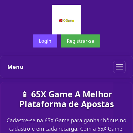
Login
Registrar-se
Menu
📱 65X Game A Melhor
Plataforma de Apostas
Cadastre-se na 65X Game para ganhar bônus no
cadastro e em cada recarga. Com a 65X Game,