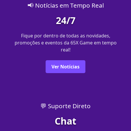
📢 Notícias em Tempo Real
24/7
Fique por dentro de todas as novidades,
promoções e eventos da 65X Game em tempo
real!
Ver Notícias
💬 Suporte Direto
Chat