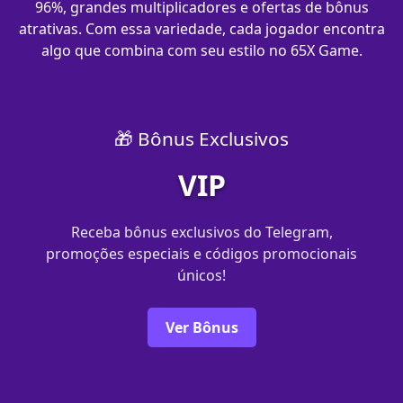
96%, grandes multiplicadores e ofertas de bônus
atrativas. Com essa variedade, cada jogador encontra
algo que combina com seu estilo no 65X Game.
🎁 Bônus Exclusivos
VIP
Receba bônus exclusivos do Telegram,
promoções especiais e códigos promocionais
únicos!
Ver Bônus