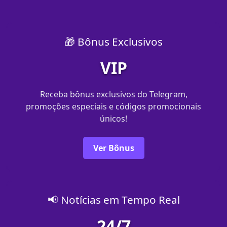
🎁 Bônus Exclusivos
VIP
Receba bônus exclusivos do Telegram,
promoções especiais e códigos promocionais
únicos!
Ver Bônus
📢 Notícias em Tempo Real
24/7