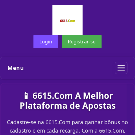
Login
Registrar-se
Menu
📱 6615.Com A Melhor
Plataforma de Apostas
Cadastre-se na 6615.Com para ganhar bônus no
cadastro e em cada recarga. Com a 6615.Com,