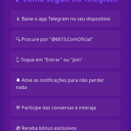
📱 Baixe o app Telegram no seu dispositivo
🔍 Procure por "@6615.ComOficial"
👆 Toque em "Entrar" ou "Join"
🔔 Ative as notificações para não perder
nada
💬 Participe das conversas e interaja
🎁 Receba bônus exclusivos