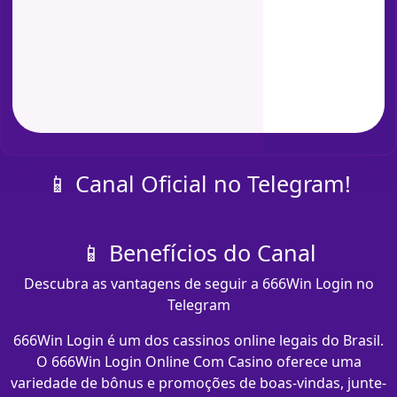
📱 Canal Oficial no Telegram!
📱 Benefícios do Canal
Descubra as vantagens de seguir a 666Win Login no
Telegram
666Win Login é um dos cassinos online legais do Brasil.
O 666Win Login Online Com Casino oferece uma
variedade de bônus e promoções de boas-vindas, junte-