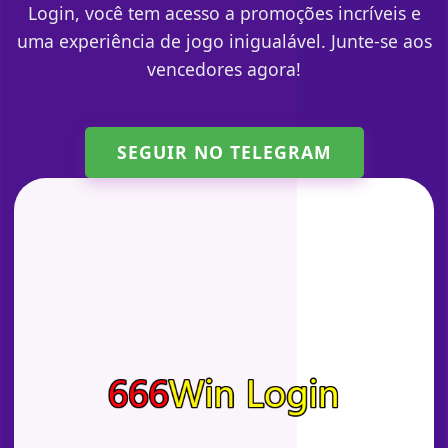
Login, você tem acesso a promoções incríveis e
uma experiência de jogo inigualável. Junte-se aos
vencedores agora!
SEGUIR NO TELEGRAM