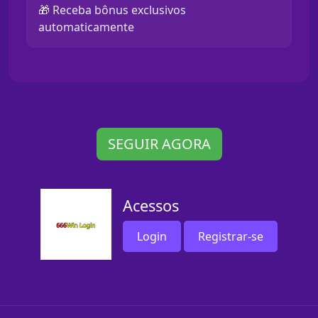
🎁 Receba bônus exclusivos
automaticamente
SEGUIR AGORA
Acessos
Login
Registrar-se