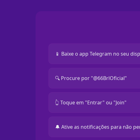
📱 Baixe o app Telegram no seu disp
🔍 Procure por "@66BrlOficial"
👆 Toque em "Entrar" ou "Join"
🔔 Ative as notificações para não p