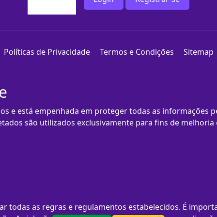
Políticas de Privacidade
Termos e Condições
Sitemap
de
ários e está empenhada em proteger todas as informações p
tados são utilizados exclusivamente para fins de melhoria
r todas as regras e regulamentos estabelecidos. É importa