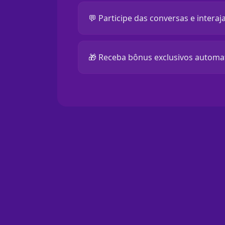
💬 Participe das conversas e interaj
🎁 Receba bônus exclusivos autom