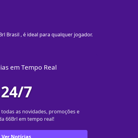
l Brasil , é ideal para qualquer jogador.
cias em Tempo Real
24/7
e todas as novidades, promoções e
da 66Brl em tempo real!
Ver Notícias