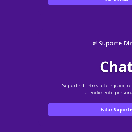
💬 Suporte Di
Cha
Suporte direto via Telegram, r
atendimento persona
Falar Suport