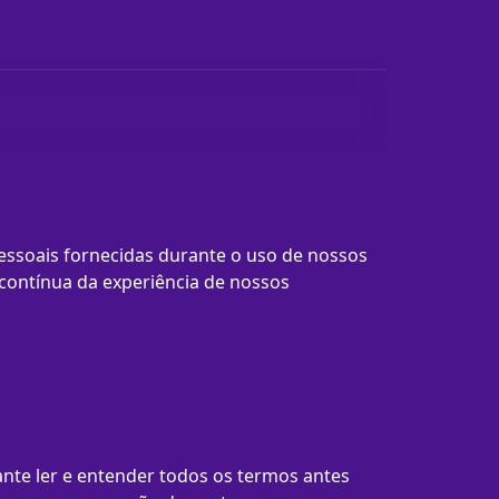
essoais fornecidas durante o uso de nossos
 contínua da experiência de nossos
nte ler e entender todos os termos antes