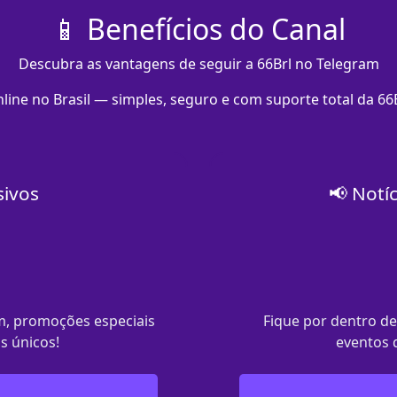
📱 Benefícios do Canal
Descubra as vantagens de seguir a 66Brl no Telegram
ine no Brasil — simples, seguro e com suporte total da 66Br
sivos
📢 Notí
m, promoções especiais
Fique por dentro d
s únicos!
eventos 