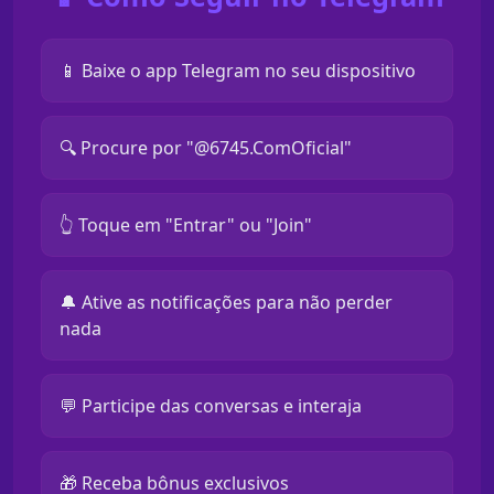
📱 Baixe o app Telegram no seu dispositivo
🔍 Procure por "@6745.ComOficial"
👆 Toque em "Entrar" ou "Join"
🔔 Ative as notificações para não perder
nada
💬 Participe das conversas e interaja
🎁 Receba bônus exclusivos