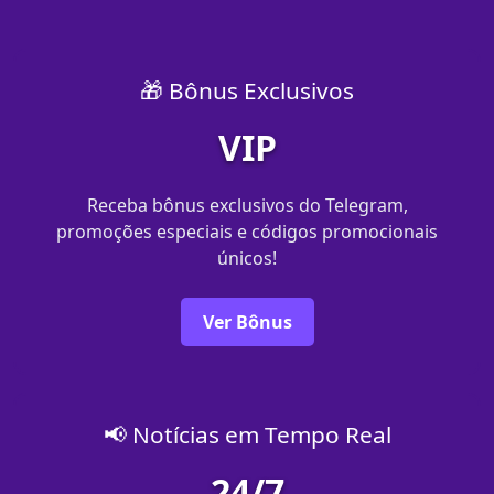
🎁 Bônus Exclusivos
VIP
Receba bônus exclusivos do Telegram,
promoções especiais e códigos promocionais
únicos!
Ver Bônus
📢 Notícias em Tempo Real
24/7