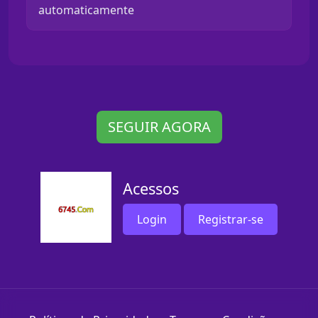
automaticamente
SEGUIR AGORA
Acessos
Login
Registrar-se