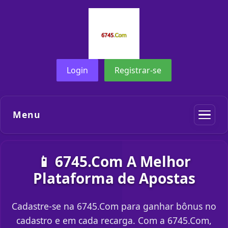
Login
Registrar-se
Menu
📱 6745.Com A Melhor
Plataforma de Apostas
Cadastre-se na 6745.Com para ganhar bônus no
cadastro e em cada recarga. Com a 6745.Com,