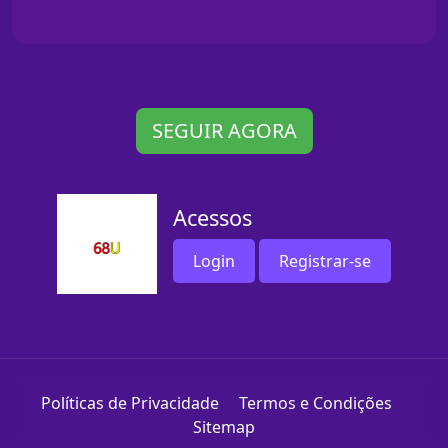
SEGUIR AGORA
Acessos
Login
Registrar-se
Políticas de Privacidade
Termos e Condições
Sitemap