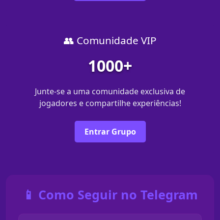
👥 Comunidade VIP
1000+
Junte-se a uma comunidade exclusiva de
jogadores e compartilhe experiências!
Entrar Grupo
📱 Como Seguir no Telegram