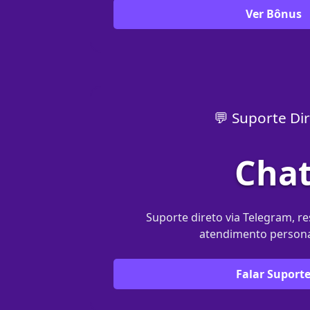
Ver Bônus
💬 Suporte Di
Cha
Suporte direto via Telegram, r
atendimento persona
Falar Suport