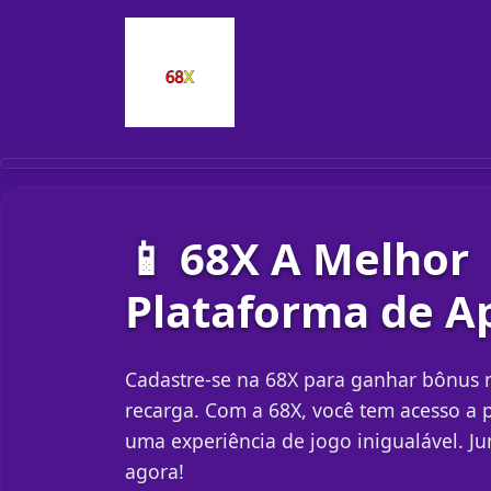
📱 68X A Melhor
Plataforma de A
Cadastre-se na 68X para ganhar bônus 
recarga. Com a 68X, você tem acesso a 
uma experiência de jogo inigualável. J
agora!