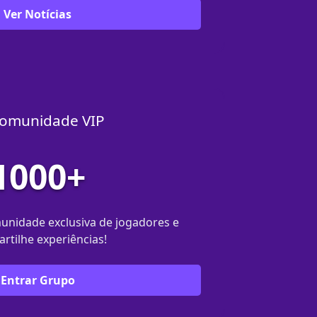
Ver Notícias
Comunidade VIP
1000+
unidade exclusiva de jogadores e
rtilhe experiências!
Entrar Grupo