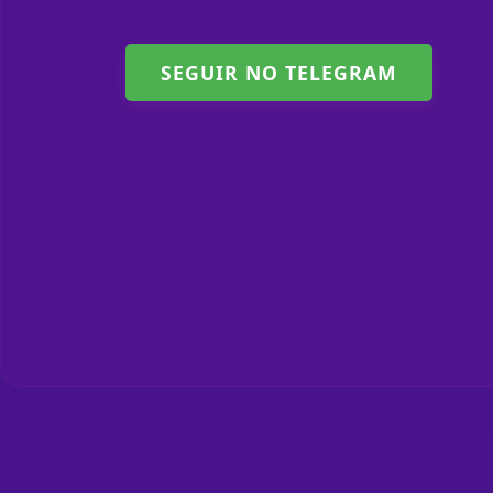
SEGUIR NO TELEGRAM