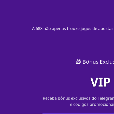
A 68X não apenas trouxe jogos de aposta
🎁 Bônus Exclu
VIP
Receba bônus exclusivos do Telegra
e códigos promocionai