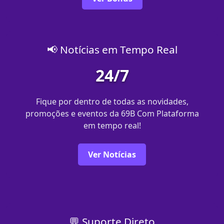
📢 Notícias em Tempo Real
24/7
Fique por dentro de todas as novidades,
promoções e eventos da 69B Com Plataforma
em tempo real!
Ver Notícias
💬 Suporte Direto