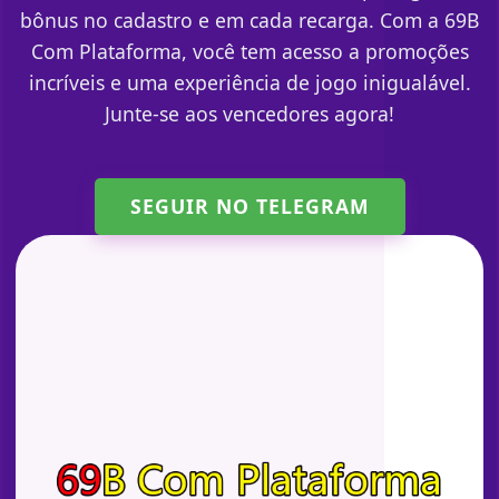
bônus no cadastro e em cada recarga. Com a 69B
Com Plataforma, você tem acesso a promoções
incríveis e uma experiência de jogo inigualável.
Junte-se aos vencedores agora!
SEGUIR NO TELEGRAM