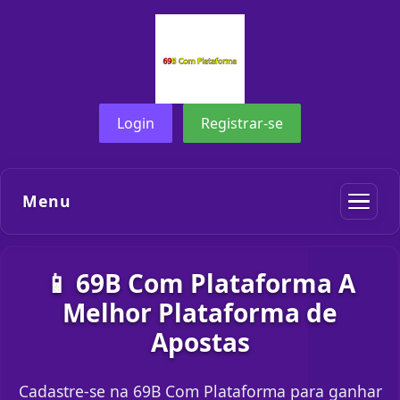
Login
Registrar-se
Menu
📱 69B Com Plataforma A
Melhor Plataforma de
Apostas
Cadastre-se na 69B Com Plataforma para ganhar