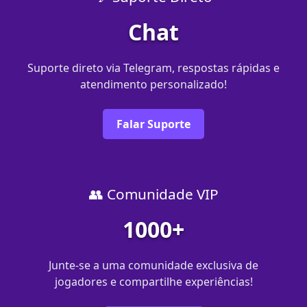
Chat
Suporte direto via Telegram, respostas rápidas e
atendimento personalizado!
Falar Suporte
👥 Comunidade VIP
1000+
Junte-se a uma comunidade exclusiva de
jogadores e compartilhe experiências!