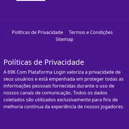
Políticas de Privacidade
Termos e Condições
Sitemap
Políticas de Privacidade
A 69K Com Plataforma Login valoriza a privacidade de
seus usuários e está empenhada em proteger todas as
informações pessoais fornecidas durante o uso de
nossos canais de comunicação. Todos os dados
coletados são utilizados exclusivamente para fins de
melhoria contínua da experiência de nossos jogadores.