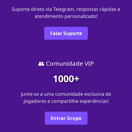
Suporte direto via Telegram, respostas rápidas e
atendimento personalizado!
Falar Suporte
👥 Comunidade VIP
1000+
Junte-se a uma comunidade exclusiva de
jogadores e compartilhe experiências!
Entrar Grupo