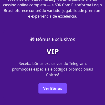
cassino online completa — a 69K Com Plataforma Login
Brasil oferece conteúdo variado, jogabilidade premium
e experiência de excelência.
🎁 Bônus Exclusivos
VIP
Receba bônus exclusivos do Telegram,
promoções especiais e códigos promocionais
únicos!
Ver Bônus