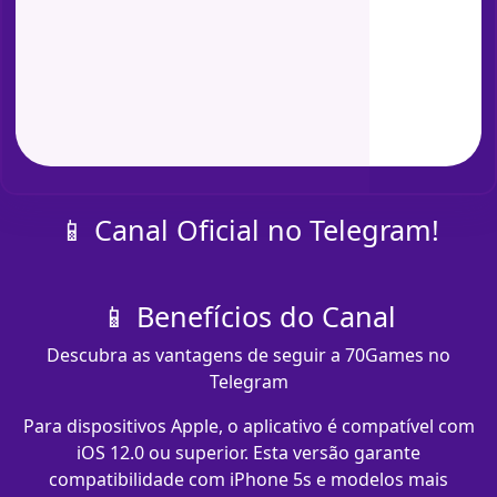
📱 Canal Oficial no Telegram!
📱 Benefícios do Canal
Descubra as vantagens de seguir a 70Games no
Telegram
Para dispositivos Apple, o aplicativo é compatível com
iOS 12.0 ou superior. Esta versão garante
compatibilidade com iPhone 5s e modelos mais