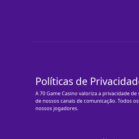
Políticas de Privacida
A 70 Game Casino valoriza a privacidade d
de nossos canais de comunicação. Todos os 
nossos jogadores.