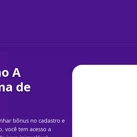
no A
ma de
nhar bônus no cadastro e
, você tem acesso a