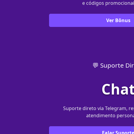
e códigos promocionai
Ver Bônus
💬 Suporte Di
Cha
Suporte direto via Telegram, r
atendimento persona
Falar Suport