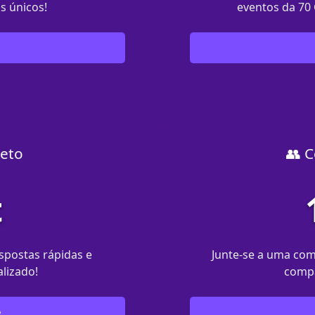
s únicos!
eventos da 70
reto
👥 
t
espostas rápidas e
Junte-se a uma com
lizado!
compa
e