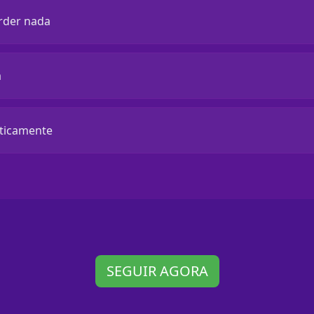
erder nada
a
aticamente
SEGUIR AGORA