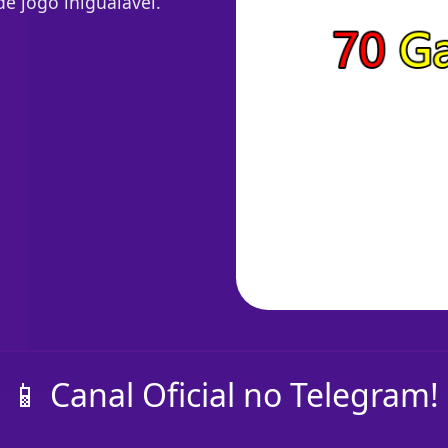
e jogo inigualável.
📱 Canal Oficial no Telegram!