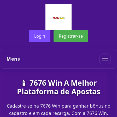
Login
Registrar-se
Menu
📱 7676 Win A Melhor
Plataforma de Apostas
Cadastre-se na 7676 Win para ganhar bônus no
cadastro e em cada recarga. Com a 7676 Win,