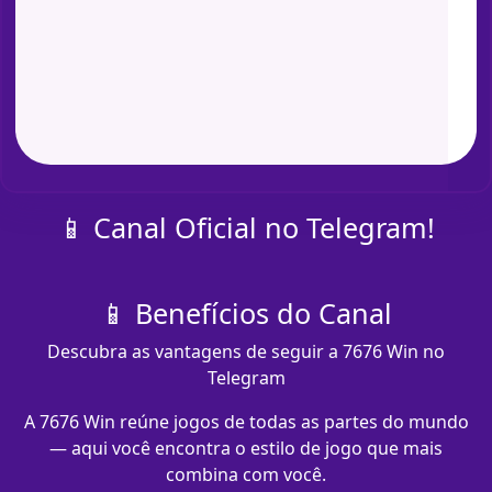
📱 Canal Oficial no Telegram!
📱 Benefícios do Canal
Descubra as vantagens de seguir a 7676 Win no
Telegram
A 7676 Win reúne jogos de todas as partes do mundo
— aqui você encontra o estilo de jogo que mais
combina com você.