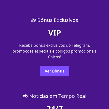
🎁 Bônus Exclusivos
VIP
Receba bônus exclusivos do Telegram,
promoções especiais e códigos promocionais
únicos!
Ver Bônus
📢 Notícias em Tempo Real
24/7