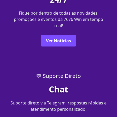
Fique por dentro de todas as novidades,
promoções e eventos da 7676 Win em tempo
real!
Ver Notícias
💬 Suporte Direto
Chat
Suporte direto via Telegram, respostas rápidas e
atendimento personalizado!