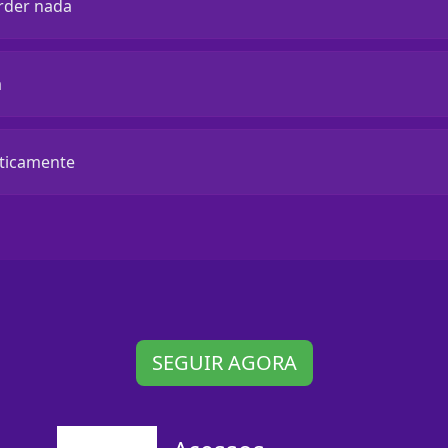
erder nada
a
aticamente
SEGUIR AGORA