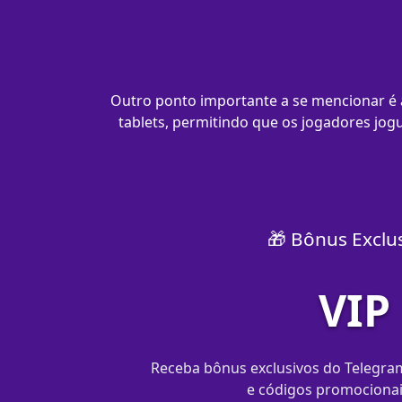
Outro ponto importante a se mencionar é a 
tablets, permitindo que os jogadores j
🎁 Bônus Exclu
VIP
Receba bônus exclusivos do Telegra
e códigos promocionai