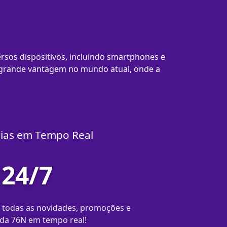
ersos dispositivos, incluindo smartphones e
 grande vantagem no mundo atual, onde a
cias em Tempo Real
24/7
e todas as novidades, promoções e
 da 76N em tempo real!