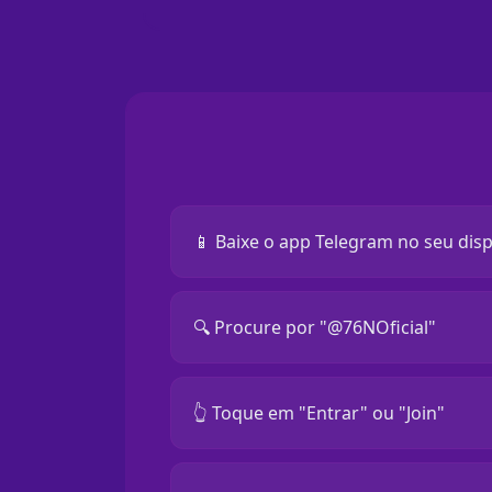
📱 Baixe o app Telegram no seu disp
🔍 Procure por "@76NOficial"
👆 Toque em "Entrar" ou "Join"