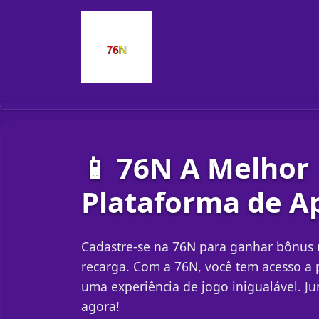
📱 76N A Melhor
Plataforma de A
Cadastre-se na 76N para ganhar bônus 
recarga. Com a 76N, você tem acesso a 
uma experiência de jogo inigualável. J
agora!