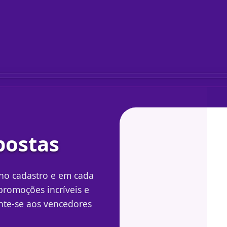
postas
no cadastro e em cada
promoções incríveis e
unte-se aos vencedores