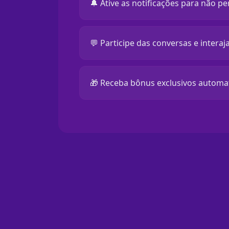
🔔 Ative as notificações para não p
💬 Participe das conversas e interaj
🎁 Receba bônus exclusivos autom