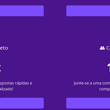
reto
👥 
t
espostas rápidas e
Junte-se a uma com
lizado!
compa
e