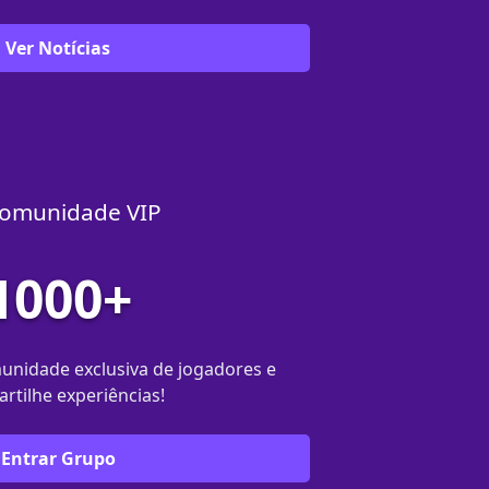
Ver Notícias
Comunidade VIP
1000+
unidade exclusiva de jogadores e
rtilhe experiências!
Entrar Grupo