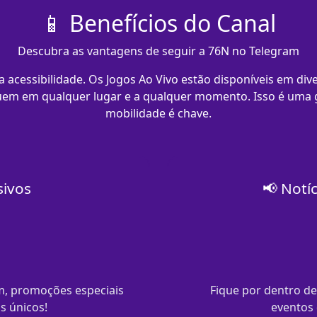
📱 Benefícios do Canal
Descubra as vantagens de seguir a 76N no Telegram
acessibilidade. Os Jogos Ao Vivo estão disponíveis em div
oguem em qualquer lugar e a qualquer momento. Isso é uma
mobilidade é chave.
sivos
📢 Notí
m, promoções especiais
Fique por dentro d
s únicos!
eventos