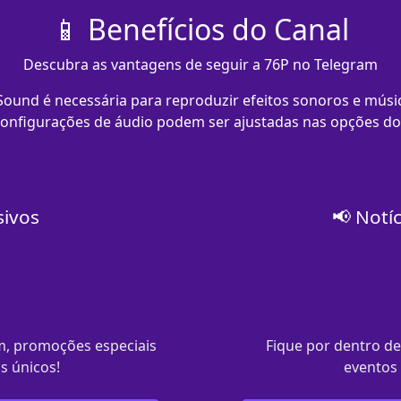
📱 Benefícios do Canal
Descubra as vantagens de seguir a 76P no Telegram
und é necessária para reproduzir efeitos sonoros e música.
configurações de áudio podem ser ajustadas nas opções do c
sivos
📢 Notí
m, promoções especiais
Fique por dentro d
s únicos!
eventos