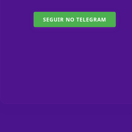
SEGUIR NO TELEGRAM