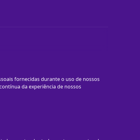
ssoais fornecidas durante o uso de nossos
 contínua da experiência de nossos