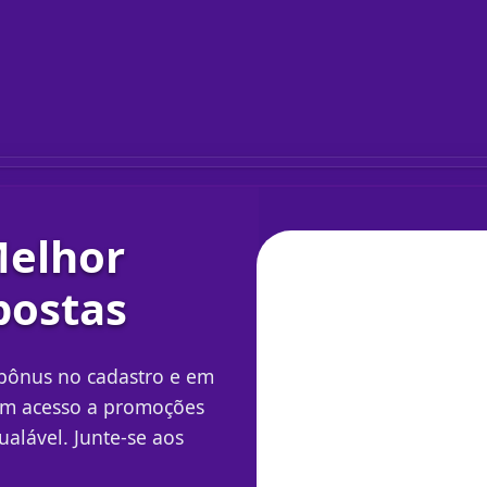
Melhor
postas
bônus no cadastro e em
em acesso a promoções
ualável. Junte-se aos