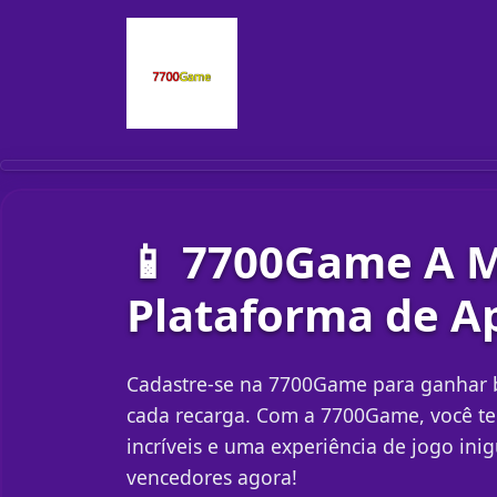
📱 7700Game A 
Plataforma de A
Cadastre-se na 7700Game para ganhar 
cada recarga. Com a 7700Game, você t
incríveis e uma experiência de jogo inig
vencedores agora!