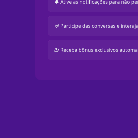
🔔 Ative as notificações para não p
💬 Participe das conversas e interaj
🎁 Receba bônus exclusivos autom