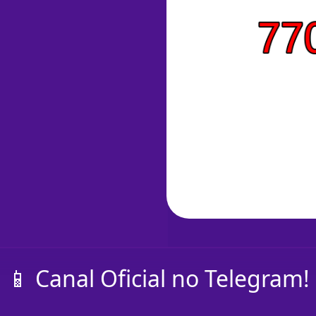
📱 Canal Oficial no Telegram!