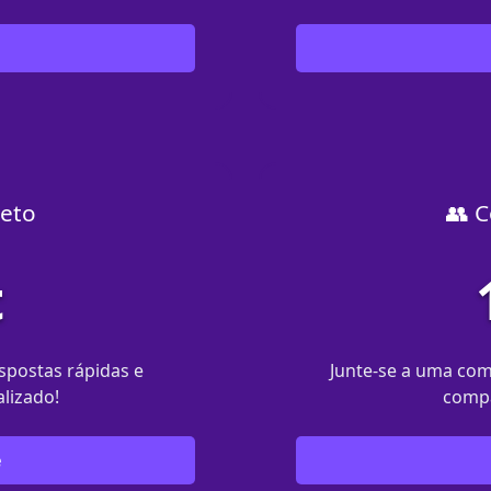
reto
👥 
t
espostas rápidas e
Junte-se a uma com
lizado!
compa
e