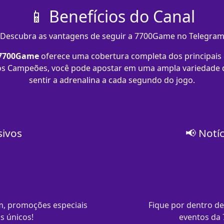
📱 Benefícios do Canal
Descubra as vantagens de seguir a 7700Game no Telegra
7700Game
oferece uma cobertura completa dos principais e
dos Campeões, você pode apostar em uma ampla variedade d
sentir a adrenalina a cada segundo do jogo.
sivos
📢 Notí
m, promoções especiais
Fique por dentro d
s únicos!
eventos da