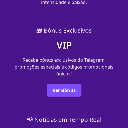
intensidade e paixão.
🎁 Bônus Exclusivos
VIP
Receba bônus exclusivos do Telegram,
promoções especiais e códigos promocionais
únicos!
Ver Bônus
📢 Notícias em Tempo Real