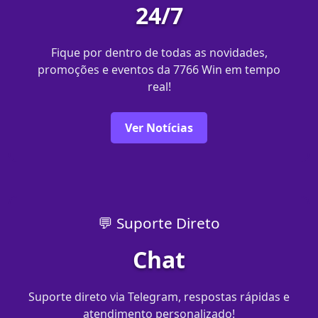
24/7
Fique por dentro de todas as novidades,
promoções e eventos da 7766 Win em tempo
real!
Ver Notícias
💬 Suporte Direto
Chat
Suporte direto via Telegram, respostas rápidas e
atendimento personalizado!