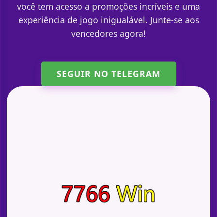
você tem acesso a promoções incríveis e uma
experiência de jogo inigualável. Junte-se aos
vencedores agora!
SEGUIR NO TELEGRAM