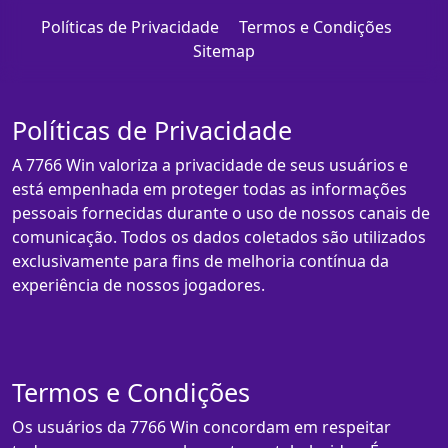
Políticas de Privacidade
Termos e Condições
Sitemap
Políticas de Privacidade
A 7766 Win valoriza a privacidade de seus usuários e
está empenhada em proteger todas as informações
pessoais fornecidas durante o uso de nossos canais de
comunicação. Todos os dados coletados são utilizados
exclusivamente para fins de melhoria contínua da
experiência de nossos jogadores.
Termos e Condições
Os usuários da 7766 Win concordam em respeitar