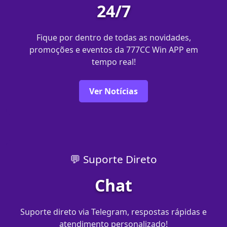
24/7
Fique por dentro de todas as novidades,
promoções e eventos da 777CC Win APP em
tempo real!
Ver Notícias
💬 Suporte Direto
Chat
Suporte direto via Telegram, respostas rápidas e
atendimento personalizado!