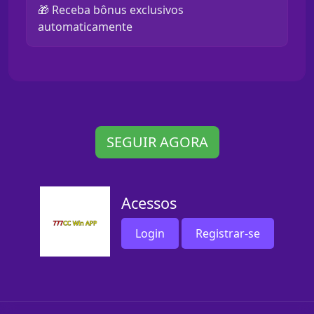
🎁 Receba bônus exclusivos
automaticamente
SEGUIR AGORA
Acessos
Login
Registrar-se