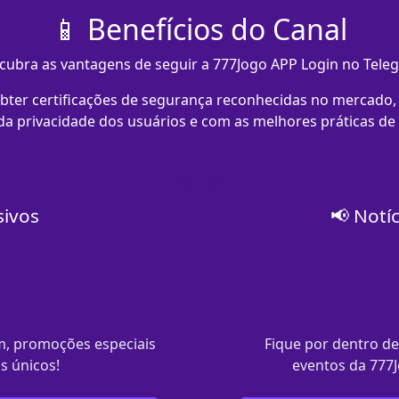
📱 Benefícios do Canal
cubra as vantagens de seguir a 777Jogo APP Login no Tele
bter certificações de segurança reconhecidas no mercado
a privacidade dos usuários e com as melhores práticas de
sivos
📢 Notí
m, promoções especiais
Fique por dentro d
s únicos!
eventos da 777