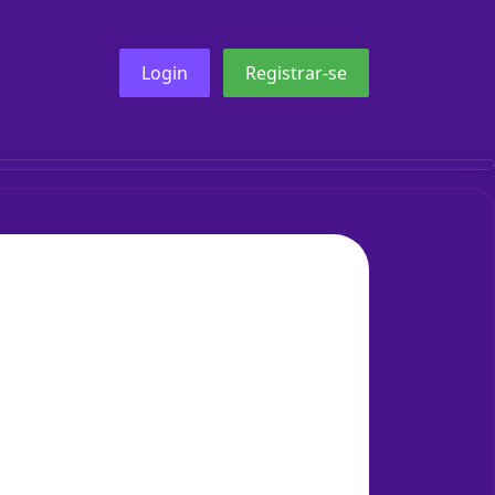
Login
Registrar-se