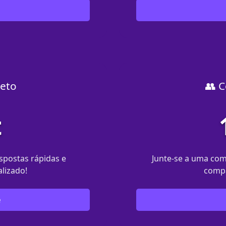
reto
👥 
t
espostas rápidas e
Junte-se a uma com
lizado!
compa
e