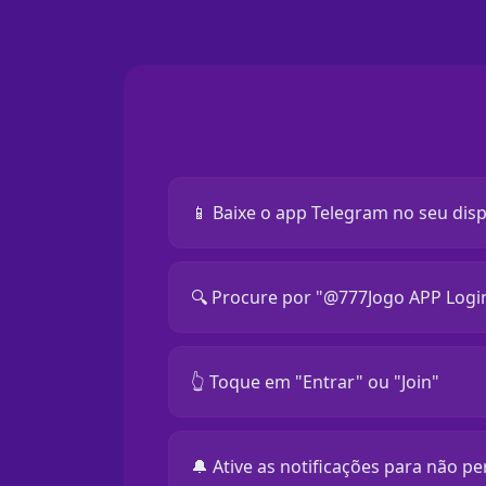
📱 Baixe o app Telegram no seu disp
🔍 Procure por "@777Jogo APP Login
👆 Toque em "Entrar" ou "Join"
🔔 Ative as notificações para não p