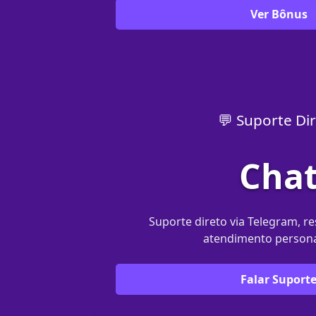
Ver Bônus
💬 Suporte Di
Cha
Suporte direto via Telegram, r
atendimento persona
Falar Suport