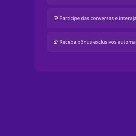
💬 Participe das conversas e interaj
🎁 Receba bônus exclusivos autom