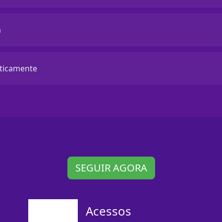
a
aticamente
SEGUIR AGORA
Acessos