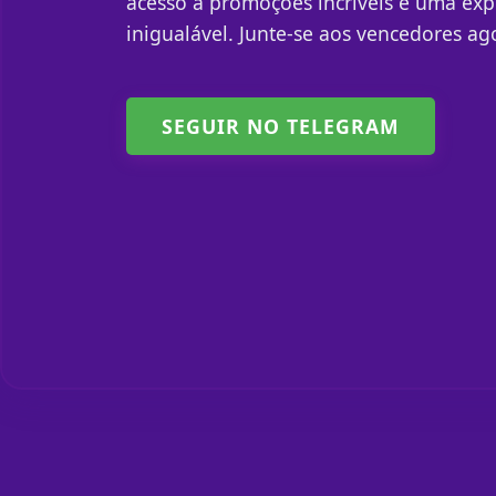
acesso a promoções incríveis e uma exp
inigualável. Junte-se aos vencedores ag
SEGUIR NO TELEGRAM