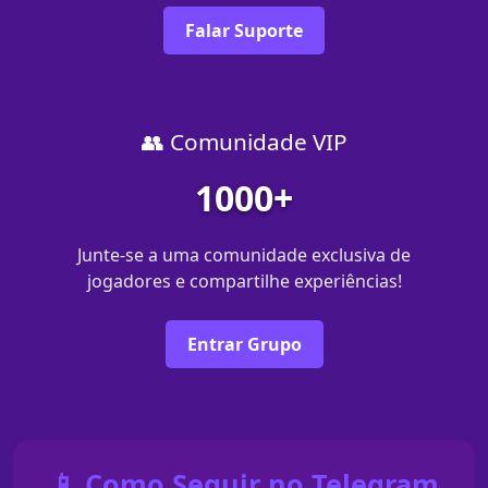
Falar Suporte
👥 Comunidade VIP
1000+
Junte-se a uma comunidade exclusiva de
jogadores e compartilhe experiências!
Entrar Grupo
📱 Como Seguir no Telegram