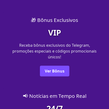
🎁 Bônus Exclusivos
VIP
Receba bônus exclusivos do Telegram,
promoções especiais e códigos promocionais
únicos!
Ver Bônus
📢 Notícias em Tempo Real
24/7