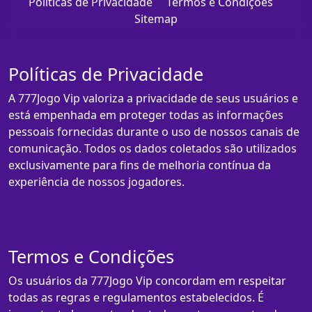
Políticas de Privacidade
Termos e Condições
Sitemap
Políticas de Privacidade
A 777Jogo Vip valoriza a privacidade de seus usuários e
está empenhada em proteger todas as informações
pessoais fornecidas durante o uso de nossos canais de
comunicação. Todos os dados coletados são utilizados
exclusivamente para fins de melhoria contínua da
experiência de nossos jogadores.
Termos e Condições
Os usuários da 777Jogo Vip concordam em respeitar
todas as regras e regulamentos estabelecidos. É