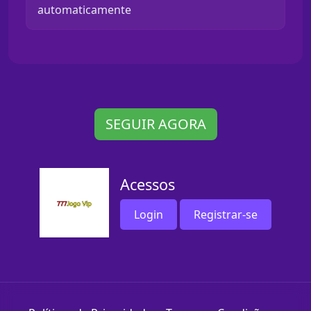
automaticamente
SEGUIR AGORA
Acessos
Login
Registrar-se