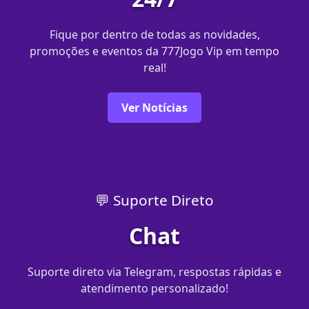
Fique por dentro de todas as novidades,
promoções e eventos da 777Jogo Vip em tempo
real!
Ver Notícias
💬 Suporte Direto
Chat
Suporte direto via Telegram, respostas rápidas e
atendimento personalizado!