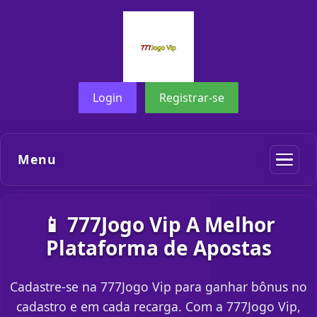
Login
Registrar-se
Menu
📱 777Jogo Vip A Melhor
Plataforma de Apostas
Cadastre-se na 777Jogo Vip para ganhar bônus no
cadastro e em cada recarga. Com a 777Jogo Vip,