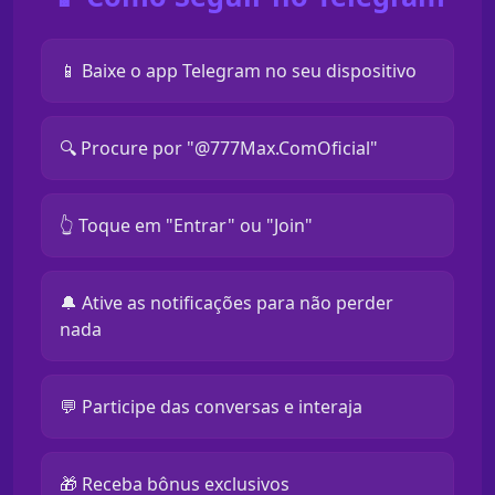
📱 Baixe o app Telegram no seu dispositivo
🔍 Procure por "@777Max.ComOficial"
👆 Toque em "Entrar" ou "Join"
🔔 Ative as notificações para não perder
nada
💬 Participe das conversas e interaja
🎁 Receba bônus exclusivos