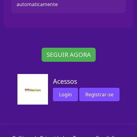
automaticamente
SEGUIR AGORA
Acessos
Login
Registrar-se