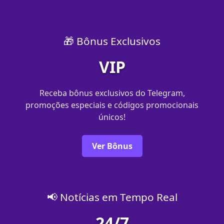
🎁 Bônus Exclusivos
VIP
Receba bônus exclusivos do Telegram,
promoções especiais e códigos promocionais
únicos!
Ver Bônus
📢 Notícias em Tempo Real
24/7