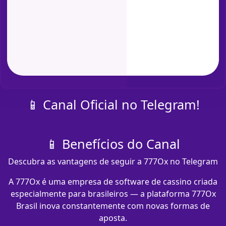
📱 Canal Oficial no Telegram!
📱 Benefícios do Canal
Descubra as vantagens de seguir a 777Ox no Telegram
A 777Ox é uma empresa de software de cassino criada
especialmente para brasileiros — a plataforma 777Ox
Brasil inova constantemente com novas formas de
aposta.