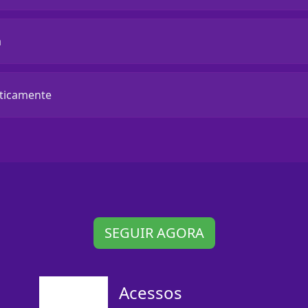
a
aticamente
SEGUIR AGORA
Acessos