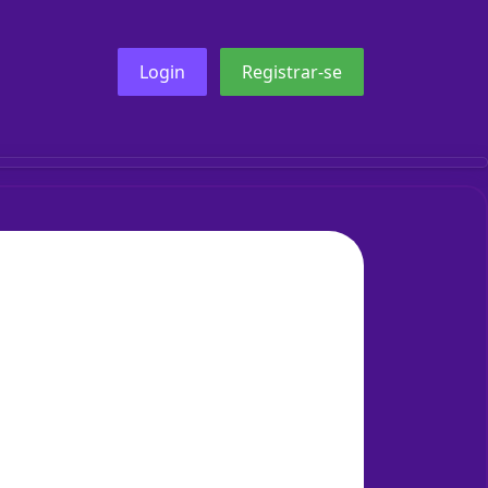
Login
Registrar-se