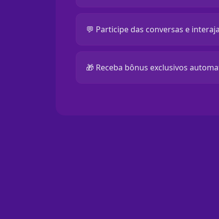
💬 Participe das conversas e interaj
🎁 Receba bônus exclusivos autom