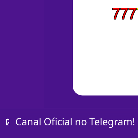
📱 Canal Oficial no Telegram!