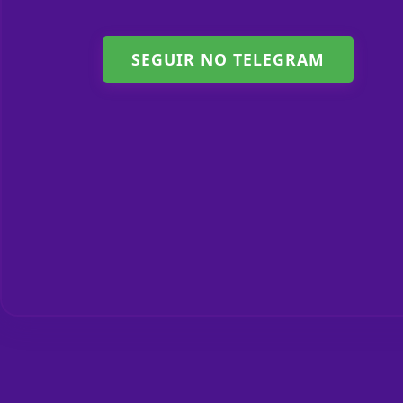
SEGUIR NO TELEGRAM