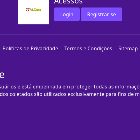
Acessos
Login
Registrar-se
Políticas de Privacidade
Termos e Condições
Sitemap
de
usuários e está empenhada em proteger todas as informaçõ
os coletados são utilizados exclusivamente para fins de m