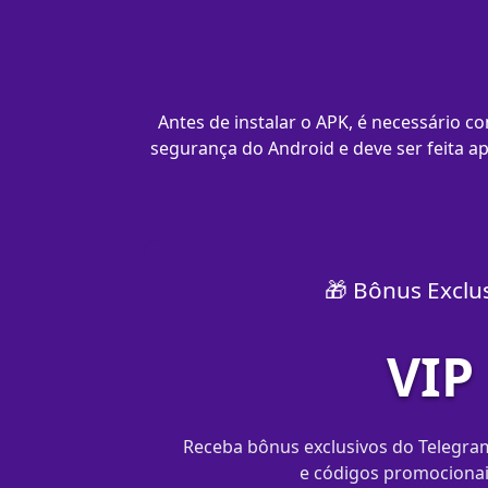
Antes de instalar o APK, é necessário c
segurança do Android e deve ser feita a
🎁 Bônus Exclu
VIP
Receba bônus exclusivos do Telegra
e códigos promocionai