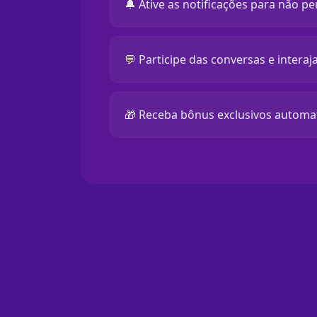
🔔 Ative as notificações para não p
💬 Participe das conversas e interaj
🎁 Receba bônus exclusivos autom