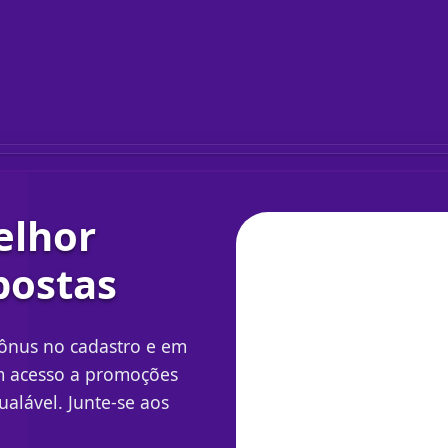
elhor
postas
ônus no cadastro e em
m acesso a promoções
ualável. Junte-se aos