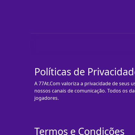
Políticas de Privacida
A 77At.Com valoriza a privacidade de seus 
nossos canais de comunicação. Todos os dad
jogadores.
Termos e Condições