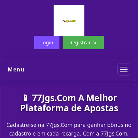
Login
Registrar-se
Menu
📱 77Jgs.Com A Melhor
Plataforma de Apostas
Cadastre-se na 77Jgs.Com para ganhar bônus no
cadastro e em cada recarga. Com a 77Jgs.Com,