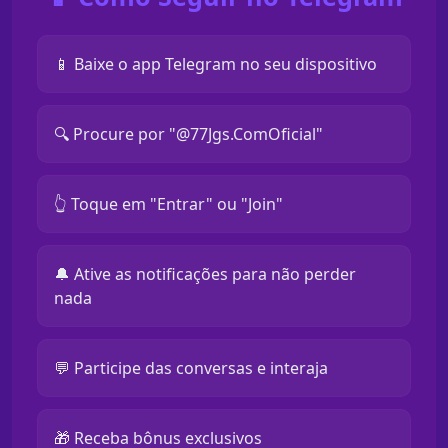
📱 Baixe o app Telegram no seu dispositivo
🔍 Procure por "@77Jgs.ComOficial"
👆 Toque em "Entrar" ou "Join"
🔔 Ative as notificações para não perder
nada
💬 Participe das conversas e interaja
🎁 Receba bônus exclusivos