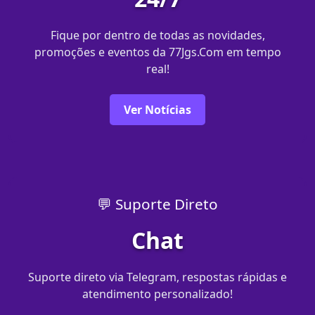
Fique por dentro de todas as novidades,
promoções e eventos da 77Jgs.Com em tempo
real!
Ver Notícias
💬 Suporte Direto
Chat
Suporte direto via Telegram, respostas rápidas e
atendimento personalizado!