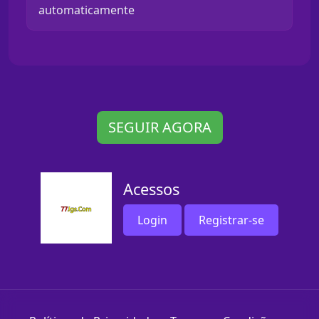
automaticamente
SEGUIR AGORA
Acessos
Login
Registrar-se