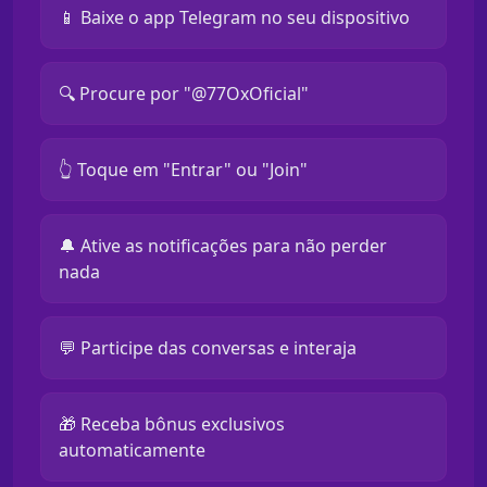
📱 Baixe o app Telegram no seu dispositivo
🔍 Procure por "@77OxOficial"
👆 Toque em "Entrar" ou "Join"
🔔 Ative as notificações para não perder
nada
💬 Participe das conversas e interaja
🎁 Receba bônus exclusivos
automaticamente