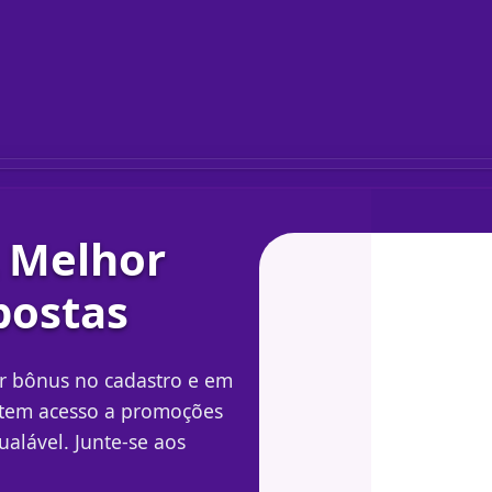
A Melhor
postas
r bônus no cadastro e em
 tem acesso a promoções
ualável. Junte-se aos