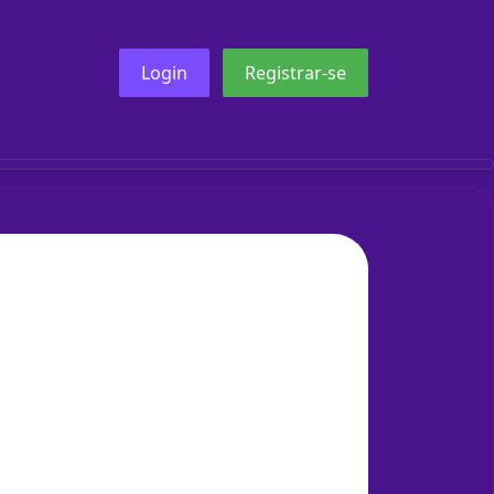
Login
Registrar-se