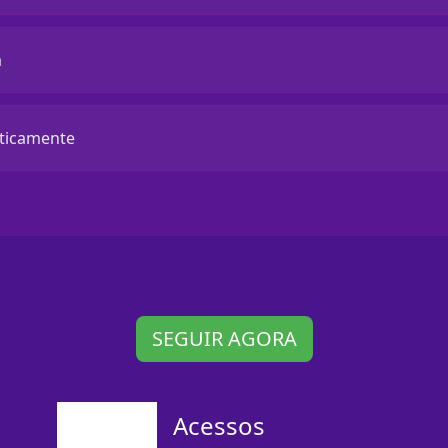
a
aticamente
SEGUIR AGORA
Acessos