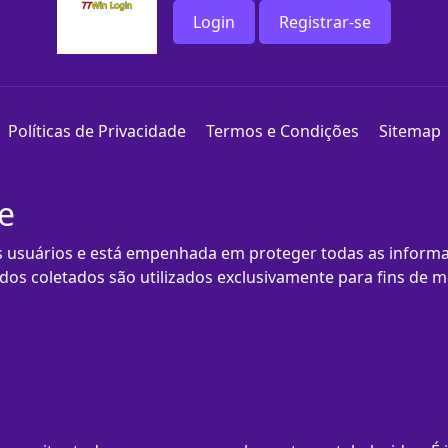
Login
Registrar-se
Políticas de Privacidade
Termos e Condições
Sitemap
de
us usuários e está empenhada em proteger todas as inform
os coletados são utilizados exclusivamente para fins de m