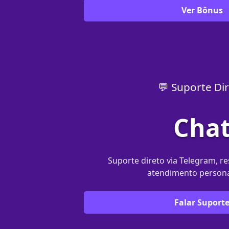
Ver Bônus
💬 Suporte Di
Cha
Suporte direto via Telegram, r
atendimento persona
Falar Suport