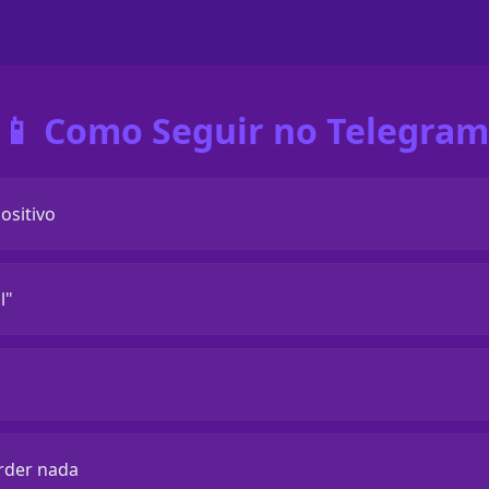
📱 Como Seguir no Telegram
ositivo
l"
erder nada