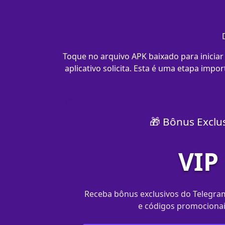
Toque no arquivo APK baixado para iniciar
aplicativo solicita. Esta é uma etapa imp
🎁 Bônus Exclu
VIP
Receba bônus exclusivos do Telegra
e códigos promocionai