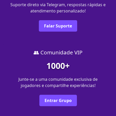
Suporte direto via Telegram, respostas rápidas e
atendimento personalizado!
Falar Suporte
👥 Comunidade VIP
1000+
Junte-se a uma comunidade exclusiva de
jogadores e compartilhe experiências!
Entrar Grupo