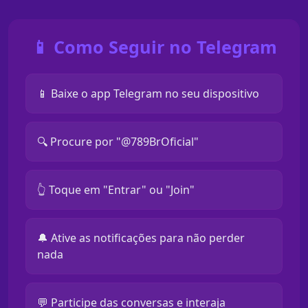
📱 Como Seguir no Telegram
📱 Baixe o app Telegram no seu dispositivo
🔍 Procure por "@789BrOficial"
👆 Toque em "Entrar" ou "Join"
🔔 Ative as notificações para não perder
nada
💬 Participe das conversas e interaja