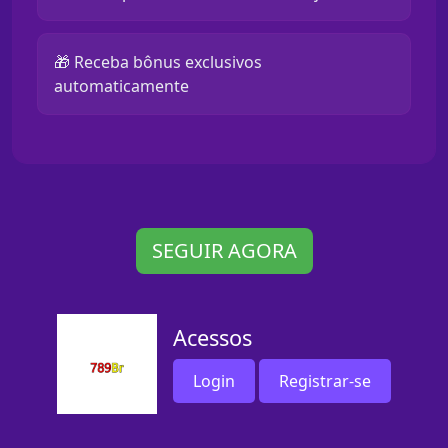
🎁 Receba bônus exclusivos
automaticamente
SEGUIR AGORA
Acessos
Login
Registrar-se