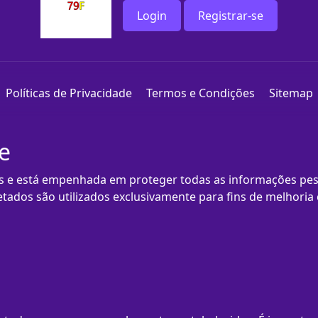
Login
Registrar-se
Políticas de Privacidade
Termos e Condições
Sitemap
de
ios e está empenhada em proteger todas as informações pe
tados são utilizados exclusivamente para fins de melhoria