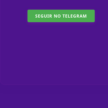
SEGUIR NO TELEGRAM