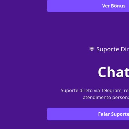
Ver Bônus
💬 Suporte Di
Cha
Suporte direto via Telegram, r
atendimento persona
Falar Suport