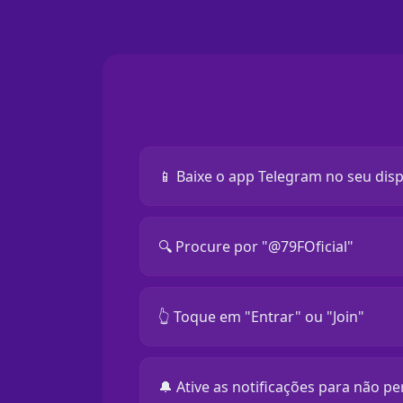
📱 Baixe o app Telegram no seu disp
🔍 Procure por "@79FOficial"
👆 Toque em "Entrar" ou "Join"
🔔 Ative as notificações para não p