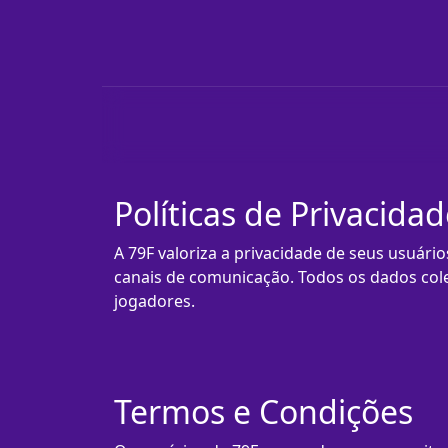
Políticas de Privacida
A 79F valoriza a privacidade de seus usuár
canais de comunicação. Todos os dados cole
jogadores.
Termos e Condições