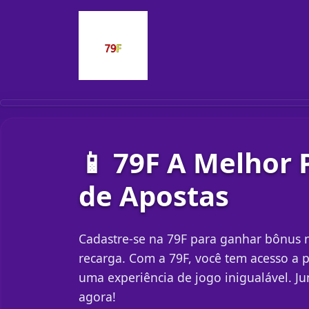
📱 79F A Melhor 
de Apostas
Cadastre-se na 79F para ganhar bônus 
recarga. Com a 79F, você tem acesso a p
uma experiência de jogo inigualável. J
agora!