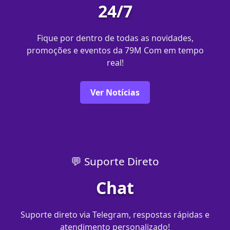
24/7
Fique por dentro de todas as novidades,
promoções e eventos da 79M Com em tempo
real!
Ver Notícias
💬 Suporte Direto
Chat
Suporte direto via Telegram, respostas rápidas e
atendimento personalizado!