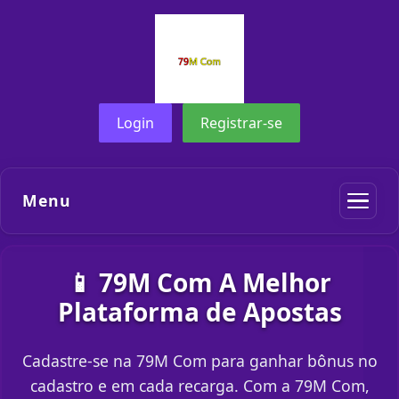
Login
Registrar-se
Menu
📱 79M Com A Melhor
Plataforma de Apostas
Cadastre-se na 79M Com para ganhar bônus no
cadastro e em cada recarga. Com a 79M Com,