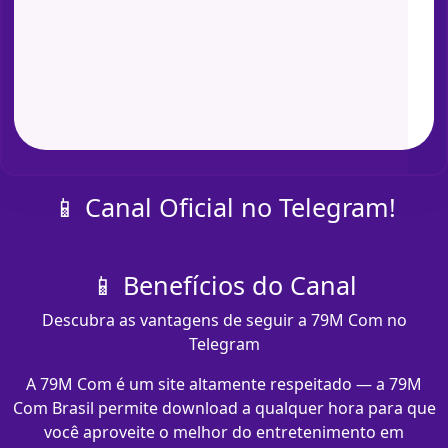
📱 Canal Oficial no Telegram!
📱 Benefícios do Canal
Descubra as vantagens de seguir a 79M Com no
Telegram
A 79M Com é um site altamente respeitado — a 79M
Com Brasil permite download a qualquer hora para que
você aproveite o melhor do entretenimento em