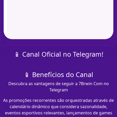
📱 Canal Oficial no Telegram!
📱 Benefícios do Canal
Descubra as vantagens de seguir a 7Brwin Com no
Telegram
As promoções recorrentes são orquestradas através de
calendário dinâmico que considera sazonalidade,
eventos esportivos relevantes, lançamentos de games