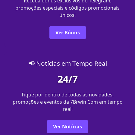
Receba bônus exclusivos do Telegram,
promoções especiais e códigos promocionais
únicos!
Ver Bônus
📢 Notícias em Tempo Real
24/7
Fique por dentro de todas as novidades,
promoções e eventos da 7Brwin Com em tempo
real!
Ver Notícias