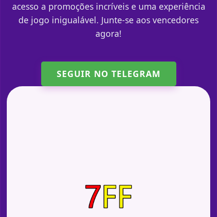
acesso a promoções incríveis e uma experiência
de jogo inigualável. Junte-se aos vencedores
agora!
SEGUIR NO TELEGRAM