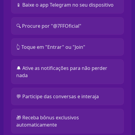
📱 Baixe o app Telegram no seu dispositivo
🔍 Procure por "@7FFOficial"
👆 Toque em "Entrar" ou "Join"
🔔 Ative as notificações para não perder
nada
💬 Participe das conversas e interaja
🎁 Receba bônus exclusivos
automaticamente