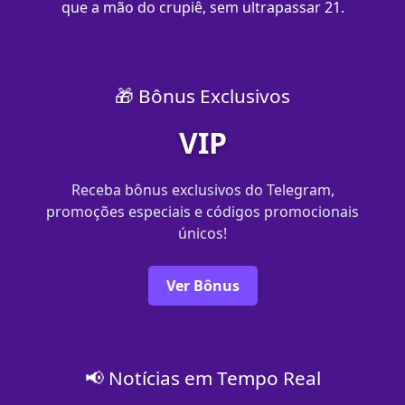
que a mão do crupiê, sem ultrapassar 21.
🎁 Bônus Exclusivos
VIP
Receba bônus exclusivos do Telegram,
promoções especiais e códigos promocionais
únicos!
Ver Bônus
📢 Notícias em Tempo Real